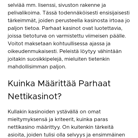
selviää mm. lisenssi, sivuston rakenne ja
pelivalikoima. Tässä todennäköisesti ensisijaisesti
tärkeimmät, joiden perusteella kasinosta irtoaa jo
paljon tietoa. Parhaat kasinot ovat luotettavia,
joissa tietoturva on varmistettu viimeisen päälle.
Voitot maksetaan kohtuullisessa ajassa ja
oikeudenmukaisesti. Peleistä löytyy vähintään
joitakin suosikkipelejä, mieluiten tietenkin
mahdollisimman paljon.
Kuinka Määrittää Parhaat
Nettikasinot?
Kullakin kasinoiden ystävällä on omat
mieltymyksensä ja kriteerit, kuinka paras
nettikasino määrittyy. On kuitenkin tärkeitä
asioita, joiden tulisi olla selvyys ja ensimmäinen