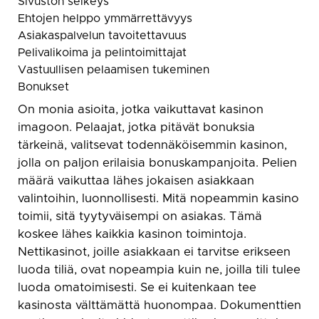
Sivuston selkeys
Ehtojen helppo ymmärrettävyys
Asiakaspalvelun tavoitettavuus
Pelivalikoima ja pelintoimittajat
Vastuullisen pelaamisen tukeminen
Bonukset
On monia asioita, jotka vaikuttavat kasinon
imagoon. Pelaajat, jotka pitävät bonuksia
tärkeinä, valitsevat todennäköisemmin kasinon,
jolla on paljon erilaisia bonuskampanjoita. Pelien
määrä vaikuttaa lähes jokaisen asiakkaan
valintoihin, luonnollisesti. Mitä nopeammin kasino
toimii, sitä tyytyväisempi on asiakas. Tämä
koskee lähes kaikkia kasinon toimintoja.
Nettikasinot, joille asiakkaan ei tarvitse erikseen
luoda tiliä, ovat nopeampia kuin ne, joilla tili tulee
luoda omatoimisesti. Se ei kuitenkaan tee
kasinosta välttämättä huonompaa. Dokumenttien