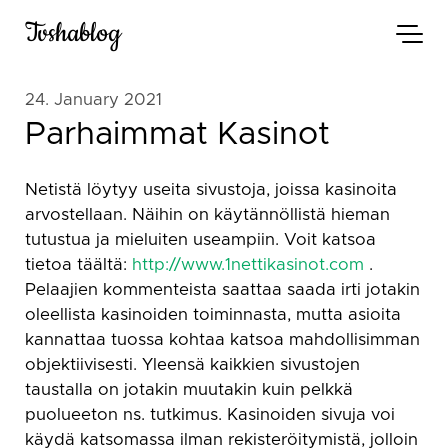
Tvshablog
24. January 2021
Parhaimmat Kasinot
Netistä löytyy useita sivustoja, joissa kasinoita
arvostellaan. Näihin on käytännöllistä hieman
tutustua ja mieluiten useampiin. Voit katsoa
tietoa täältä:
http://www.1nettikasinot.com
.
Pelaajien kommenteista saattaa saada irti jotakin
oleellista kasinoiden toiminnasta, mutta asioita
kannattaa tuossa kohtaa katsoa mahdollisimman
objektiivisesti. Yleensä kaikkien sivustojen
taustalla on jotakin muutakin kuin pelkkä
puolueeton ns. tutkimus. Kasinoiden sivuja voi
käydä katsomassa ilman rekisteröitymistä, jolloin