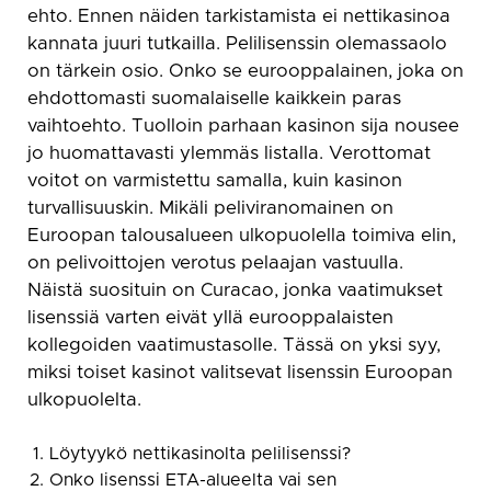
ehto. Ennen näiden tarkistamista ei nettikasinoa
kannata juuri tutkailla. Pelilisenssin olemassaolo
on tärkein osio. Onko se eurooppalainen, joka on
ehdottomasti suomalaiselle kaikkein paras
vaihtoehto. Tuolloin parhaan kasinon sija nousee
jo huomattavasti ylemmäs listalla. Verottomat
voitot on varmistettu samalla, kuin kasinon
turvallisuuskin. Mikäli peliviranomainen on
Euroopan talousalueen ulkopuolella toimiva elin,
on pelivoittojen verotus pelaajan vastuulla.
Näistä suosituin on Curacao, jonka vaatimukset
lisenssiä varten eivät yllä eurooppalaisten
kollegoiden vaatimustasolle. Tässä on yksi syy,
miksi toiset kasinot valitsevat lisenssin Euroopan
ulkopuolelta.
Löytyykö nettikasinolta pelilisenssi?
Onko lisenssi ETA-alueelta vai sen