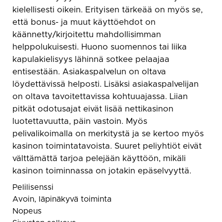
kielellisesti oikein. Erityisen tärkeää on myös se,
että bonus- ja muut käyttöehdot on
käännetty/kirjoitettu mahdollisimman
helppolukuisesti. Huono suomennos tai liika
kapulakielisyys lähinnä sotkee pelaajaa
entisestään. Asiakaspalvelun on oltava
löydettävissä helposti. Lisäksi asiakaspalvelijan
on oltava tavoitettavissa kohtuuajassa. Liian
pitkät odotusajat eivät lisää nettikasinon
luotettavuutta, päin vastoin. Myös
pelivalikoimalla on merkitystä ja se kertoo myös
kasinon toimintatavoista. Suuret peliyhtiöt eivät
välttämättä tarjoa pelejään käyttöön, mikäli
kasinon toiminnassa on jotakin epäselvyyttä.
Pelilisenssi
Avoin, läpinäkyvä toiminta
Nopeus